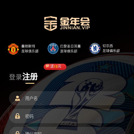
送
18
元
注册
登录