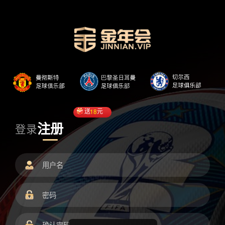
送
18
元
注册
登录