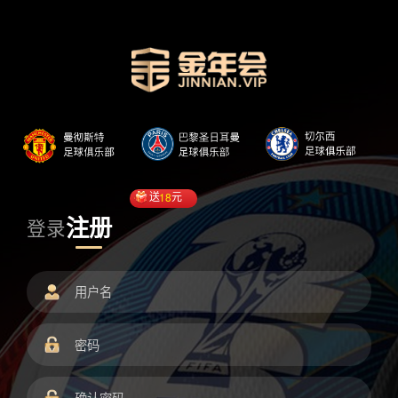
送
18
元
注册
登录